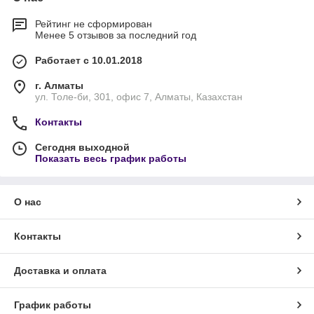
Многообразие форм, материалов и вариантов дизайна
Рейтинг не сформирован
позволяет выбрать козырек или навес, который
Менее 5 отзывов за последний год
оптимально впишется в архитектурный ансамбль
здания.
Работает с 10.01.2018
Компания ИП "Цой" специализируется на
проектировании и изготовлении входных групп.
г. Алматы
Благодаря многолетнему опыту работы в этой
ул. Толе-би, 301, офис 7, Алматы, Казахстан
сфере, современному оборудованию и
Контакты
профессиональным специалистам мы смогли
завоевать доверие сотен клиентов.
Сегодня выходной
Показать весь график работы
О нас
Контакты
Доставка и оплата
График работы