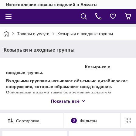
Изготовление кованых изделий в Алматы
Товары и услуги
Козырьки и входные группы
Козырьки и входные группы
Козырьки и
входные группы.
Входными группами называют объемные дизайнерские
сооружения, которые обрамляют вход в здание.
Основными видами таких сооружений зачастую
считают козырьки и навесы из поликарбоната или
Показать всё
стекла.
Входные группы используются для гармоничного
Сортировка
0
Фильтры
сочетания самого входа, рекламных носителей,
декоративного оформления и яркой вывески. Они