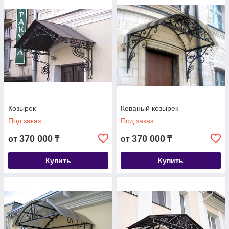
придают строению элегантности, защищают входную
зону от непогоды и освещают ее в темное время суток.
Эксклюзивная входная группа выполняет не только
защитную функцию, но и служит визиткой фасада
здания. Будь то большой офисный или торговый центр,
маленький магазин или отделение банка, входная
группа должна выглядеть презентабельно, надежно и
солидно.
Козырек
Кованый козырек
Под заказ
Под заказ
370 000
370 000
от
₸
от
₸
Купить
Купить