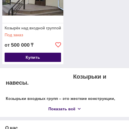
Козырёк над входной группой
Под заказ
500 000
от
₸
Купить
Козырьки и
навесы.
Козырьки входных групп – это жесткие конструкции,
расположенные над входом в здание и выполняющие в
Показать всё
основном защитную и декоративную функцию.
Навесы и козырьки, могут иметь шатровую,
О нас
куполообразную или же стандартную (прямую) форму.