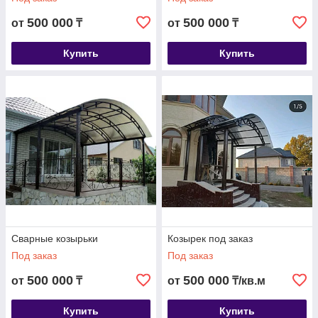
500 000
500 000
от
₸
от
₸
Купить
Купить
Сварные козырьки
Козырек под заказ
Под заказ
Под заказ
500 000
500 000
от
₸
от
₸/кв.м
Купить
Купить