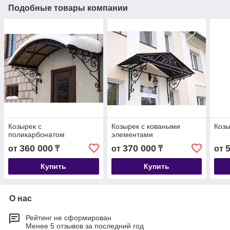
Подобные товары компании
Козырек с
Козырек с коваными
Козы
поликарбонатом
элементами
360 000
370 000
от
₸
от
₸
от
Купить
Купить
О нас
Рейтинг не сформирован
Менее 5 отзывов за последний год