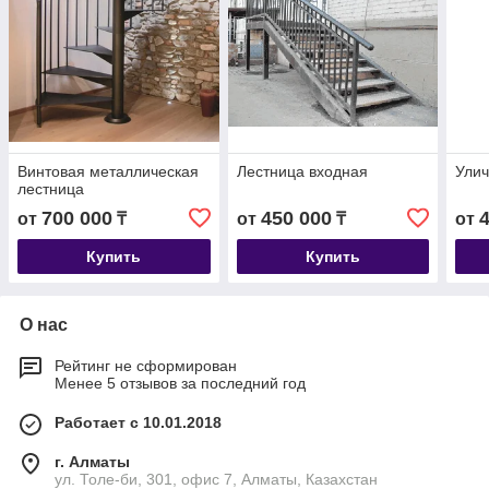
Винтовая металлическая
Лестница входная
Улич
лестница
700 000
450 000
от
₸
от
₸
от
Купить
Купить
О нас
Рейтинг не сформирован
Менее 5 отзывов за последний год
Работает с 10.01.2018
г. Алматы
ул. Толе-би, 301, офис 7, Алматы, Казахстан