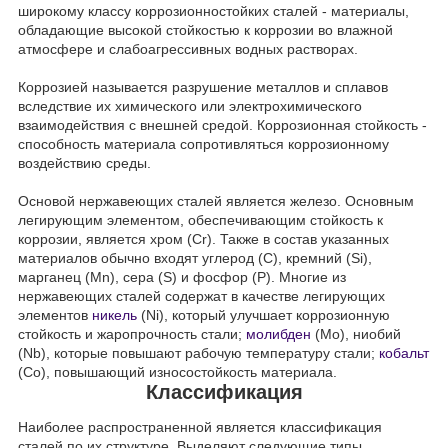
широкому классу коррозионностойких сталей - материалы,
обладающие высокой стойкостью к коррозии во влажной
атмосфере и слабоагрессивных водных растворах.
Коррозией называется разрушение металлов и сплавов
вследствие их химического или электрохимического
взаимодействия с внешней средой. Коррозионная стойкость -
способность материала сопротивляться коррозионному
воздействию среды.
Основой нержавеющих сталей является железо. Основным
легирующим элементом, обеспечивающим стойкость к
коррозии, является хром (Cr). Также в состав указанных
материалов обычно входят углерод (C), кремний (Si),
марганец (Mn), сера (S) и фосфор (P). Многие из
нержавеющих сталей содержат в качестве легирующих
элементов
никель
(Ni), который улучшает коррозионную
стойкость и жаропрочность стали;
молибден
(Mo), ниобий
(Nb), которые повышают рабочую температуру стали;
кобальт
(Co), повышающий износостойкость материала.
Классификация
Наиболее распространенной является классификация
сталей по их структуре. Выделяют следующие типы