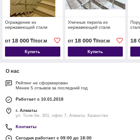
Ограждение из
Уличные перила из
Пор
нержавеющей стали
нержавеющей стали
стал
18 000
18 000
18 
от
₸/пог.м
от
₸/пог.м
Купить
Купить
О нас
Рейтинг не сформирован
Менее 5 отзывов за последний год
Работает с 10.01.2018
г. Алматы
ул. Толе-би, 301, офис 7, Алматы, Казахстан
Контакты
Сегодня работает с 09:00 до 18:00