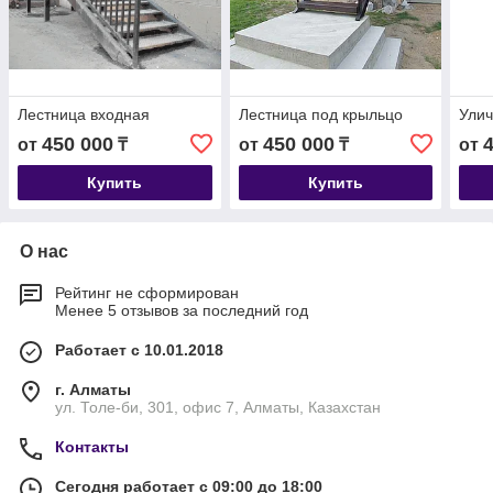
Лестница входная
Лестница под крыльцо
Улич
450 000
450 000
от
₸
от
₸
от
Купить
Купить
О нас
Рейтинг не сформирован
Менее 5 отзывов за последний год
Работает с 10.01.2018
г. Алматы
ул. Толе-би, 301, офис 7, Алматы, Казахстан
Контакты
Сегодня работает с 09:00 до 18:00