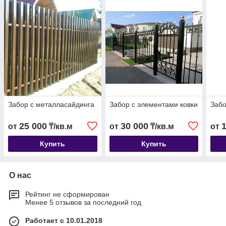
Забор с металласайдинга
Забор с элементами ковки
Забо
25 000
30 000
от
₸/кв.м
от
₸/кв.м
от
Купить
Купить
О нас
Рейтинг не сформирован
Менее 5 отзывов за последний год
Работает с 10.01.2018